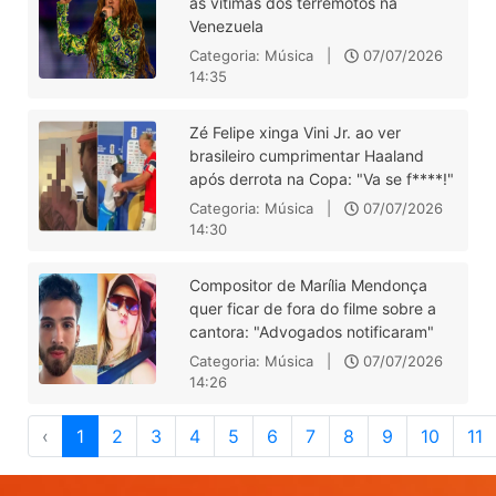
às vítimas dos terremotos na
Venezuela
Categoria: Música |
07/07/2026
14:35
Zé Felipe xinga Vini Jr. ao ver
brasileiro cumprimentar Haaland
após derrota na Copa: "Va se f****!"
Categoria: Música |
07/07/2026
14:30
Compositor de Marília Mendonça
quer ficar de fora do filme sobre a
cantora: "Advogados notificaram"
Categoria: Música |
07/07/2026
14:26
‹
1
2
3
4
5
6
7
8
9
10
11